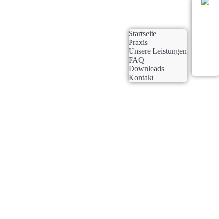
Startseite
Praxis
Unsere Leistungen
FAQ
Downloads
Kontakt
Wir beraten, behandeln und informieren im
Kindersprachbereich bei:
(Spezifischen) Sprachentwicklungsstörungen (SSES)